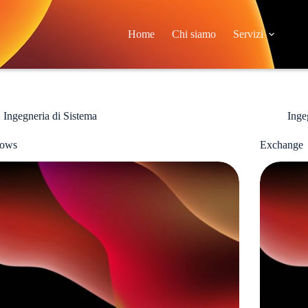
Home
Chi siamo
Servizi
Ingegneria di Sistema
Inge
ows
Exchange