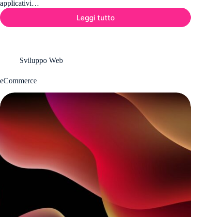
applicativi…
Leggi tutto
B2B/B2C
Portals
Sviluppo Web
eCommerce