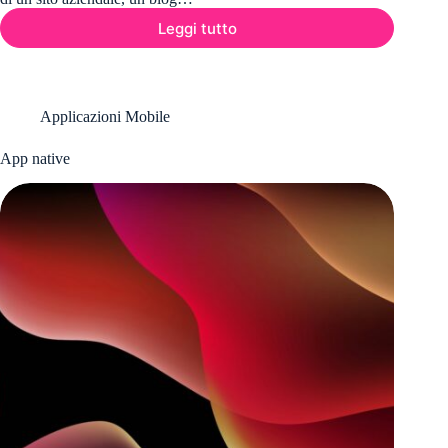
Leggi tutto
Siti
web
professionali
WordPress
Applicazioni Mobile
App native