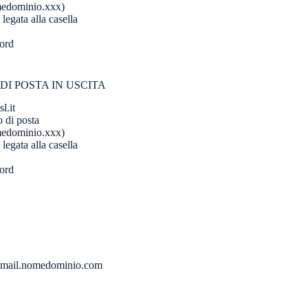
medominio.xxx)
legata alla casella
ord
DI POSTA IN USCITA
l.it
 di posta
medominio.xxx)
legata alla casella
ord
p://mail.nomedominio.com