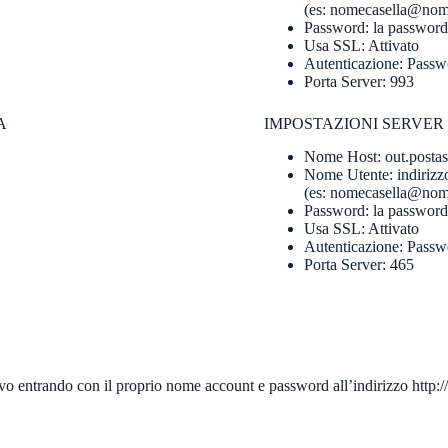
(es: nomecasella@no
Password: la password 
Usa SSL: Attivato
Autenticazione: Passw
Porta Server: 993
A
IMPOSTAZIONI SERVER 
Nome Host: out.postass
Nome Utente: indirizzo
(es: nomecasella@no
Password: la password 
Usa SSL: Attivato
Autenticazione: Passw
Porta Server: 465
ivo entrando con il proprio nome account e password all’indirizzo htt