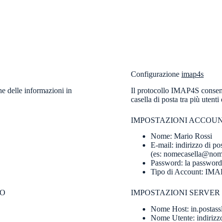
Configurazione
imap4s
ne delle informazioni in
Il protocollo IMAP4S consente 
casella di posta tra più utenti 
IMPOSTAZIONI ACCOU
Nome: Mario Rossi
E-mail: indirizzo di po
(es: nomecasella@no
Password: la password 
Tipo di Account: IM
VO
IMPOSTAZIONI SERVER 
Nome Host: in.postassl
Nome Utente: indirizzo