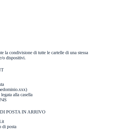
la condivisione di tutte le cartelle di una stessa
e/o dispositivi.
NT
sta
medominio.xxx)
legata alla casella
AP4S
DI POSTA IN ARRIVO
.it
 di posta